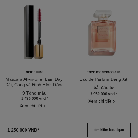
noir allure
coco mademoiselle
Mascara All-in-one: Làm Dày,
Eau de Parfum Dạng Xịt
Dài, Cong và Định Hình Dáng
Tham chiếu 116520
bắt đầu từ
Tham chiếu 190010
mi
9 Tông màu
3 950 000 vnd
*
1 430 000 vnd
*
Xem chi tiết
Xem chi tiết
1 250 000 VND
*
tìm kiếm boutique