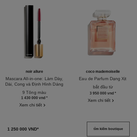
noir allure
coco mademoiselle
Mascara All-in-one: Làm Dày,
Eau de Parfum Dạng Xịt
Dài, Cong và Định Hình Dáng
Tham chiếu 116520
bắt đầu từ
Tham chiếu 190010
mi
9 Tông màu
3 950 000 vnd
*
1 430 000 vnd
*
Xem chi tiết
Xem chi tiết
1 250 000 VND
*
tìm kiếm boutique