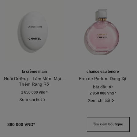
la crème main
chance eau tendre
Nuôi Dưỡng – Làm Mềm Mại –
Eau de Parfum Dạng Xịt
Thêm Rạng Rỡ
Tham chiếu 126260
bắt đầu từ
Tham chiếu 133850
1 650 000 vnd
*
2 850 000 vnd
*
Xem chi tiết
Xem chi tiết
880 000 VND
*
tìm kiếm boutique