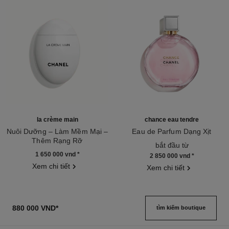
la crème main
chance eau tendre
Nuôi Dưỡng – Làm Mềm Mại –
Eau de Parfum Dạng Xịt
Thêm Rạng Rỡ
Tham chiếu 126260
bắt đầu từ
Tham chiếu 133850
1 650 000 vnd
*
2 850 000 vnd
*
Xem chi tiết
Xem chi tiết
880 000 VND
*
tìm kiếm boutique