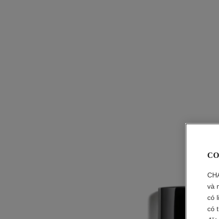
CO
CHA
và 
có 
có 