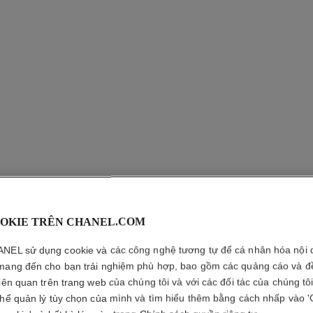
OKIE TRÊN CHANEL.COM
LE VERN
NEL sử dụng cookie và các công nghệ tương tự để cá nhân hóa nội 
Sơn Móng Bền M
mang đến cho bạn trải nghiệm phù hợp, bao gồm các quảng cáo và đ
Xem thêm chi tiết
liên quan trên trang web của chúng tôi và với các đối tác của chúng tô
thể quản lý tùy chọn của mình và tìm hiểu thêm bằng cách nhấp vào '
Tham chiếu 179