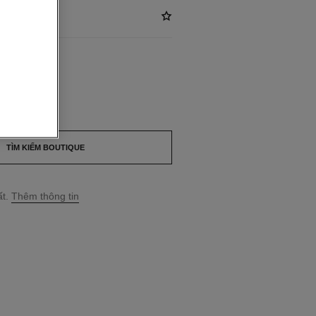
ILABLE
RE
TÌM KIẾM BOUTIQUE
t.
Thêm thông tin