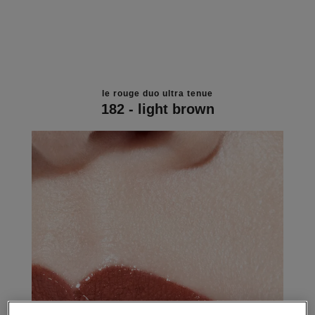
le rouge duo ultra tenue
182 - light brown