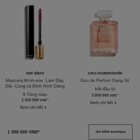
noir allure
coco mademoiselle
Mascara All-in-one: Làm Dày,
Eau de Parfum Dạng Xịt
Dài, Cong và Định Hình Dáng
Tham chiếu 116520
bắt đầu từ
Tham chiếu 190010
mi
9 Tông màu
3 950 000 vnd
*
1 430 000 vnd
*
Xem chi tiết
Xem chi tiết
1 350 000 VND
*
tìm kiếm boutique