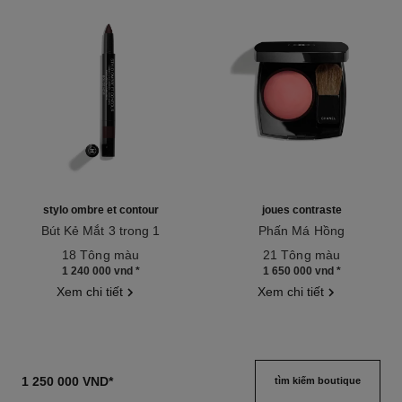
stylo ombre et contour
joues contraste
Bút Kẻ Mắt 3 trong 1
Phấn Má Hồng
Tham chiếu 182208
Tham chiếu 168710
18 Tông màu
21 Tông màu
1 240 000 vnd
*
1 650 000 vnd
*
Xem chi tiết
Xem chi tiết
1 250 000 VND
*
tìm kiếm boutique