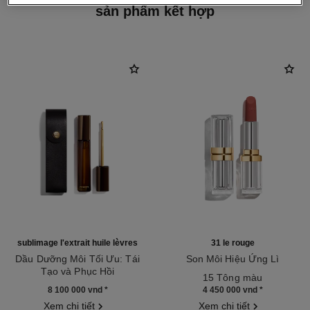
sản phẩm kết hợp
sublimage l'extrait huile lèvres
31 le rouge
Dầu Dưỡng Môi Tối Ưu: Tái
Son Môi Hiệu Ứng Lì
Tạo và Phục Hồi
Tham chiếu 171838
15 Tông màu
Tham chiếu 133650
8 100 000 vnd
*
4 450 000 vnd
*
Xem chi tiết
Xem chi tiết