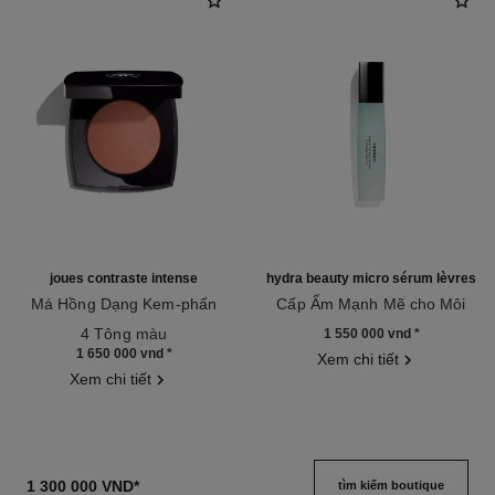
joues contraste intense
hydra beauty micro sérum lèvres
Má Hồng Dạng Kem-phấn
Cấp Ẩm Mạnh Mẽ cho Môi
Tham chiếu 168232
Tham chiếu 133330
4 Tông màu
1 550 000 vnd
*
1 650 000 vnd
*
Xem chi tiết
Xem chi tiết
1 300 000 VND
*
tìm kiếm boutique