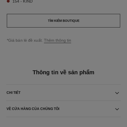
154 - KIND
TÌM KIẾM BOUTIQUE
↩
*Giá bán lẻ đề xuất.
Thêm thông tin
Thông tin về sản phẩm
CHI TIẾT
VỀ CỬA HÀNG CỦA CHÚNG TÔI