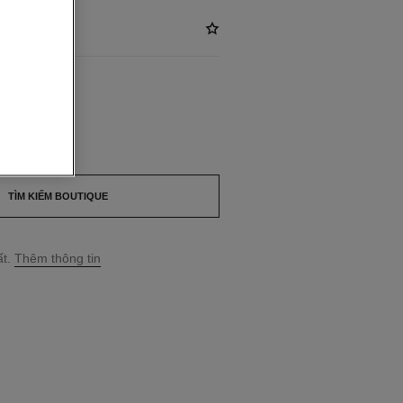
*
ILABLE
NESS
TÌM KIẾM BOUTIQUE
t.
Thêm thông tin