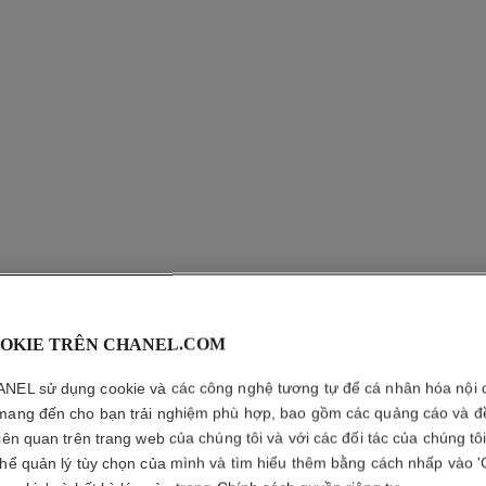
ROUGE 
OKIE TRÊN CHANEL.COM
NEL sử dụng cookie và các công nghệ tương tự để cá nhân hóa nội 
Son Môi Dưỡng Ẩ
mang đến cho bạn trải nghiệm phù hợp, bao gồm các quảng cáo và đ
Tính, Lâu Trôi và
liên quan trên trang web của chúng tôi và với các đối tác của chúng tô
Xem thêm chi tiết
thể quản lý tùy chọn của mình và tìm hiểu thêm bằng cách nhấp vào '
Tham chiếu 172