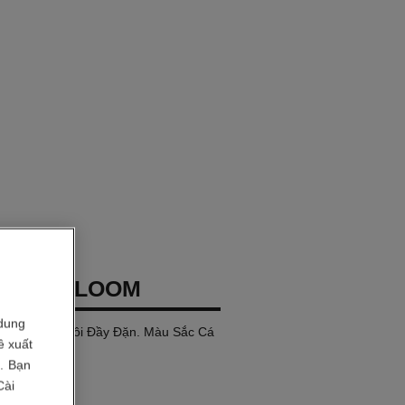
COCO BLOOM
dung
m cho Làn Môi Đầy Đặn. Màu Sắc Cá
ề xuất
 Căng Bóng.
i. Bạn
Cài
120