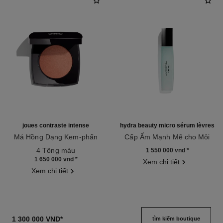
joues contraste intense
hydra beauty micro sérum lèvres
Má Hồng Dạng Kem-phấn
Cấp Ẩm Mạnh Mẽ cho Môi
Tham chiếu 168232
Tham chiếu 133330
4 Tông màu
1 550 000 vnd
*
1 650 000 vnd
*
Xem chi tiết
Xem chi tiết
1 300 000 VND
*
tìm kiếm boutique