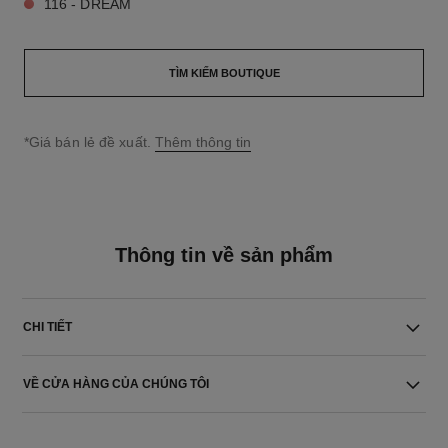
116 - DREAM
TÌM KIẾM BOUTIQUE
↩
*Giá bán lẻ đề xuất.
Thêm thông tin
Thông tin về sản phẩm
CHI TIẾT
VỀ CỬA HÀNG CỦA CHÚNG TÔI