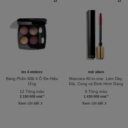
les 4 ombres
noir allure
Bảng Phấn Mắt 4 Ô Đa Hiệu
Mascara All-in-one: Làm Dày,
Ứng
Dài, Cong và Định Hình Dáng
Tham chiếu 151058
Tham chiếu 190010
mi
12 Tông màu
9 Tông màu
2 150 000 vnd
*
1 430 000 vnd
*
Xem chi tiết
Xem chi tiết