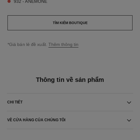
932 - ANEMONE
TÌM KIẾM BOUTIQUE
↩
*Giá bán lẻ đề xuất.
Thêm thông tin
Thông tin về sản phẩm
CHI TIẾT
VỀ CỬA HÀNG CỦA CHÚNG TÔI