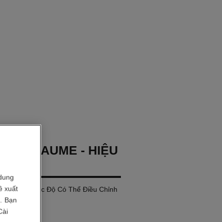
OCO BAUME - HIỆU
IN
dung
ề xuất
ó Màu với Sắc Độ Có Thể Điều Chỉnh
i. Bạn
Cài