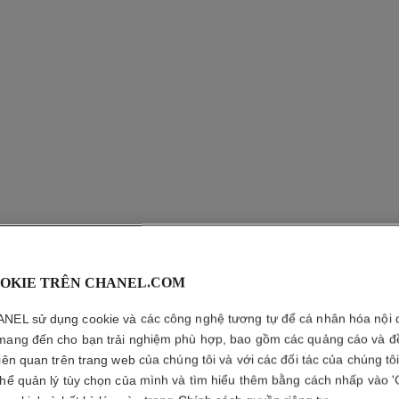
ROUGE C
OKIE TRÊN CHANEL.COM
ỨNG SAT
NEL sử dụng cookie và các công nghệ tương tự để cá nhân hóa nội 
mang đến cho bạn trải nghiệm phù hợp, bao gồm các quảng cáo và đ
Son Dưỡng Môi C
theo Ý Thích
liên quan trên trang web của chúng tôi và với các đối tác của chúng tô
Xem thêm chi tiết
thể quản lý tùy chọn của mình và tìm hiểu thêm bằng cách nhấp vào '