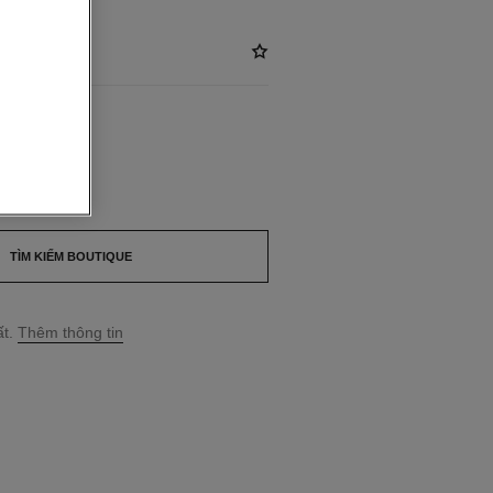
912
*
ILABLE
Y WHITE
TÌM KIẾM BOUTIQUE
t.
Thêm thông tin