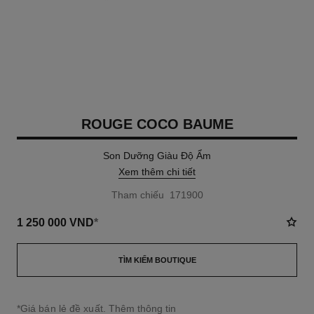
ROUGE COCO BAUME
Son Dưỡng Giàu Độ Ẩm
Xem thêm chi tiết
Tham chiếu 171900
1 250 000 VND
*
TÌM KIẾM BOUTIQUE
↩
*Giá bán lẻ đề xuất.
Thêm thông tin