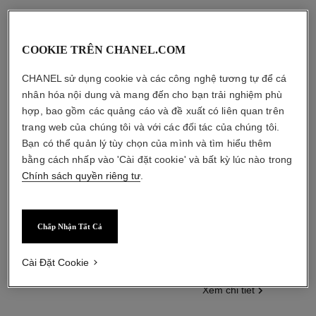
COOKIE TRÊN CHANEL.COM
CHANEL sử dụng cookie và các công nghệ tương tự để cá
nhân hóa nội dung và mang đến cho bạn trải nghiệm phù
hợp, bao gồm các quảng cáo và đề xuất có liên quan trên
trang web của chúng tôi và với các đối tác của chúng tôi.
Bạn có thể quản lý tùy chọn của mình và tìm hiểu thêm
bằng cách nhấp vào 'Cài đặt cookie' và bất kỳ lúc nào trong
Chính sách quyền riêng tư
.
baume essentiel
les beiges water-fresh tint
Chấp Nhận Tất Cả
Sáp Dưỡng Đa Năng
Kem Nền Dạng Nước với Hạt
Tham chiếu 169060
Sắc Tố Vi Lỏng. Hiệu Ứng
11 Tông màu
Tham chiếu 158810
Mỏng Nhẹ như da Mộc. Làn da
3 Tông màu
1 450 000 vnd
*
Cài Đặt Cookie
Tỏa Sáng Rạng Rỡ và Tự
2 230 000 vnd
*
Xem chi tiết
Nhiên.
Xem chi tiết