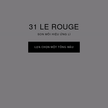
31 LE ROUGE
SON MÔI HIỆU ỨNG LÌ
LỰA CHỌN MỘT TÔNG MÀU