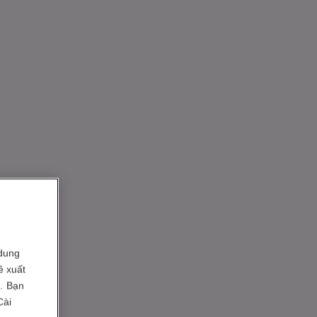
dung
ề xuất
i. Bạn
Cài