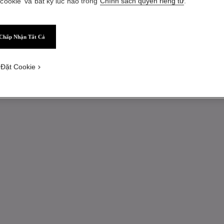
 cookie' và bất kỳ lúc nào trong
Chính sách quyền riêng tư
.
Chấp Nhận Tất Cả
 Đặt Cookie