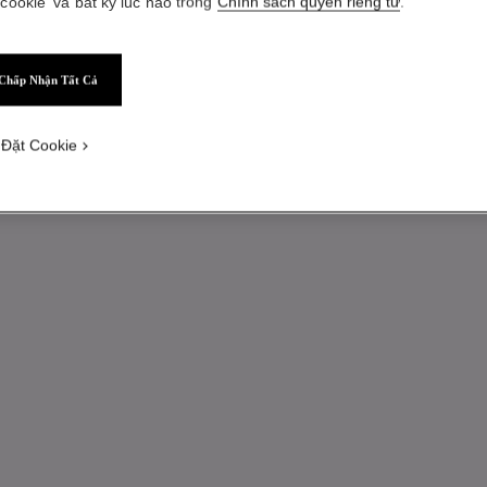
 cookie' và bất kỳ lúc nào trong
Chính sách quyền riêng tư
.
Chấp Nhận Tất Cả
 Đặt Cookie