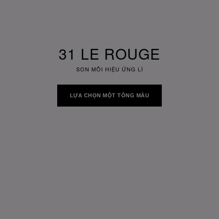
31 LE ROUGE
SON MÔI HIỆU ỨNG LÌ
LỰA CHỌN MỘT TÔNG MÀU