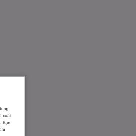
dung
ề xuất
i. Bạn
Cài