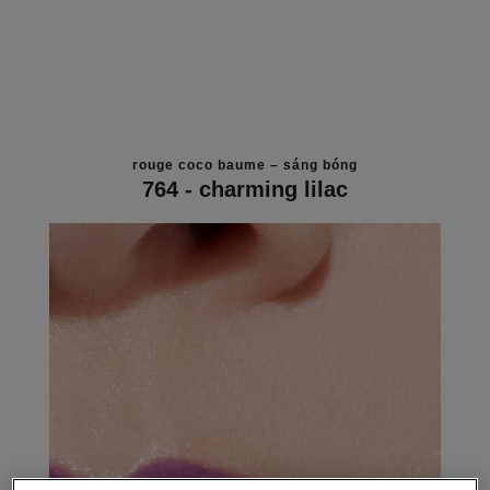
rouge coco baume – sáng bóng
764 - charming lilac