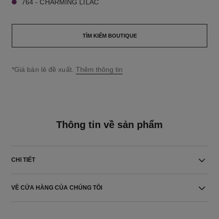
764 - CHARMING LILAC
TÌM KIẾM BOUTIQUE
↩
*Giá bán lẻ đề xuất.
Thêm thông tin
Thông tin về sản phẩm
CHI TIẾT
VỀ CỬA HÀNG CỦA CHÚNG TÔI