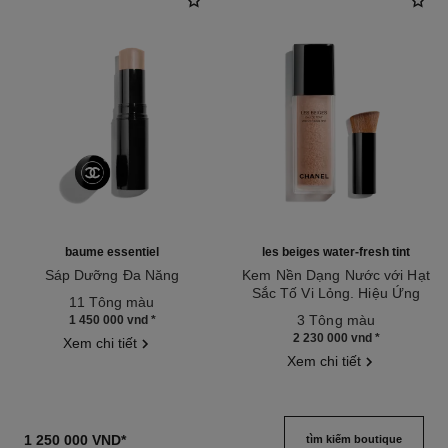
baume essentiel
les beiges water-fresh tint
Sáp Dưỡng Đa Năng
Kem Nền Dạng Nước với Hạt
Tham chiếu 169060
Sắc Tố Vi Lỏng. Hiệu Ứng
11 Tông màu
Tham chiếu 158810
Mỏng Nhẹ như da Mộc. Làn da
3 Tông màu
1 450 000 vnd
*
Tỏa Sáng Rạng Rỡ và Tự
2 230 000 vnd
*
Xem chi tiết
Nhiên.
Xem chi tiết
1 250 000 VND
*
tìm kiếm boutique