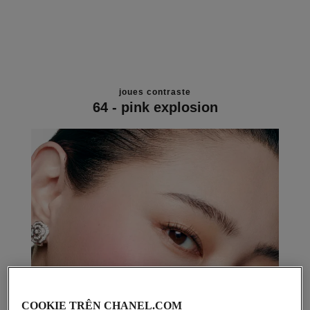
joues contraste
64 - pink explosion
COOKIE TRÊN CHANEL.COM