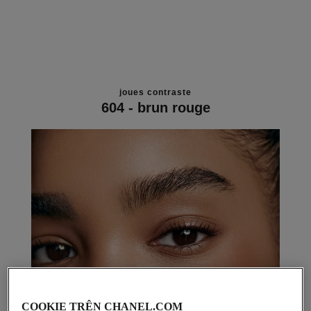
joues contraste
604 - brun rouge
COOKIE TRÊN CHANEL.COM