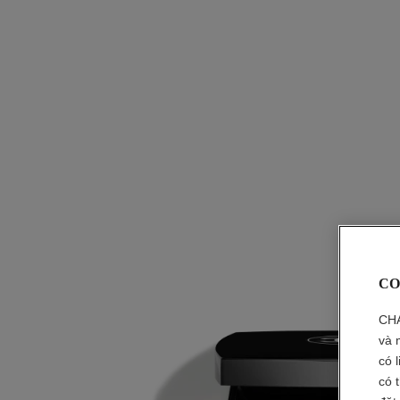
CO
CHA
và 
có 
có 