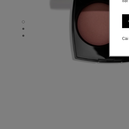
đặt
JOUES CONTRASTE - Chế độ xem mặc định
JOUES CONTRASTE - Hình ảnh khác - 1
JOUES CONTRASTE - Xem kết cấu cơ bản
Cài