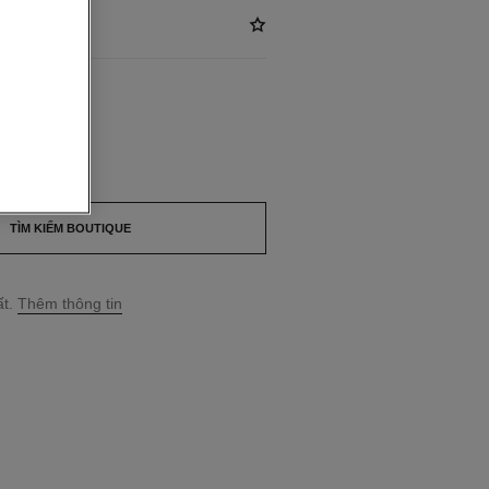
*
ILABLE
RONZE
TÌM KIẾM BOUTIQUE
t.
Thêm thông tin