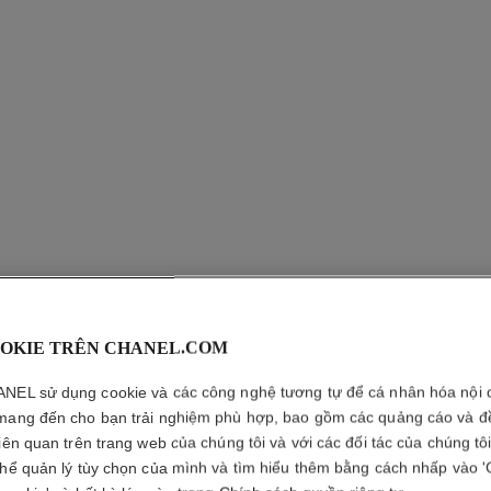
OKIE TRÊN CHANEL.COM
JOUES 
NEL sử dụng cookie và các công nghệ tương tự để cá nhân hóa nội 
Phấn Má Hồng
mang đến cho bạn trải nghiệm phù hợp, bao gồm các quảng cáo và đ
Xem thêm chi tiết
liên quan trên trang web của chúng tôi và với các đối tác của chúng tô
thể quản lý tùy chọn của mình và tìm hiểu thêm bằng cách nhấp vào '
Tham chiếu 168