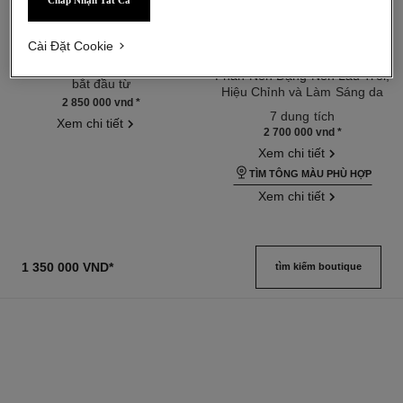
Chấp Nhận Tất Cả
chance eau tendre
éclat premier bright compact
Cài Đặt Cookie
foundation
Eau de Parfum Dạng Xịt
Tham chiếu 126260
Phấn Nền Dạng Nén Lâu Trôi,
bắt đầu từ
Hiệu Chỉnh và Làm Sáng da
2 850 000 vnd
*
Tham chiếu 167571
7 dung tích
Xem chi tiết
2 700 000 vnd
*
Xem chi tiết
TÌM TÔNG MÀU PHÙ HỢP
Xem chi tiết
1 350 000 VND
*
tìm kiếm boutique