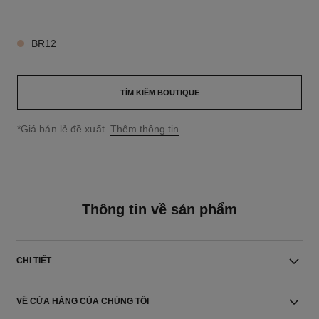
5 TÔNG MÀU AVAILABLE
BR12
TÌM KIẾM BOUTIQUE
↩
*Giá bán lẻ đề xuất.
Thêm thông tin
Thông tin về sản phẩm
CHI TIẾT
VỀ CỬA HÀNG CỦA CHÚNG TÔI