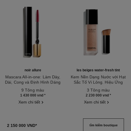
noir allure
les beiges water-fresh tint
Mascara All-in-one: Làm Dày,
Kem Nền Dạng Nước với Hạt
Dài, Cong và Định Hình Dáng
Sắc Tố Vi Lỏng. Hiệu Ứng
Tham chiếu 190010
mi
Tham chiếu 158810
Mỏng Nhẹ như da Mộc. Làn da
9 Tông màu
3 Tông màu
Tỏa Sáng Rạng Rỡ và Tự
1 430 000 vnd
*
2 230 000 vnd
*
Nhiên.
Xem chi tiết
Xem chi tiết
2 150 000 VND
*
tìm kiếm boutique