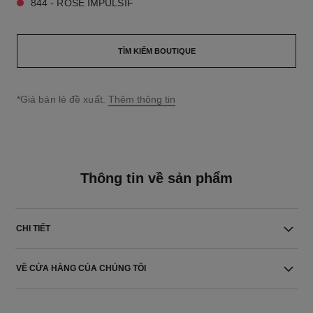
844 - ROSE IMPULSIF
TÌM KIẾM BOUTIQUE
↩
*Giá bán lẻ đề xuất.
Thêm thông tin
Thông tin về sản phẩm
CHI TIẾT
VỀ CỬA HÀNG CỦA CHÚNG TÔI