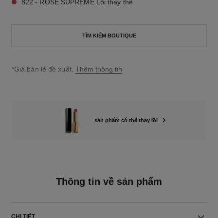
822 - ROSE SUPRÊME Lõi thay thế
TÌM KIẾM BOUTIQUE
↩
*Giá bán lẻ đề xuất.
Thêm thông tin
sản phẩm có thể thay lõi
Thông tin về sản phẩm
CHI TIẾT