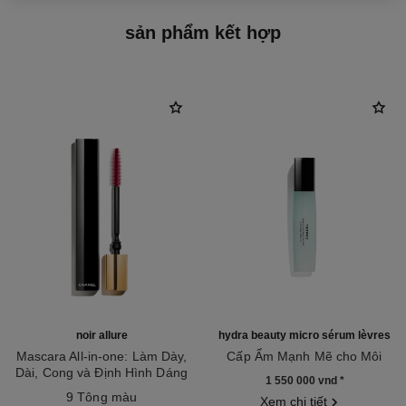
sản phẩm kết hợp
noir allure
hydra beauty micro sérum lèvres
Mascara All-in-one: Làm Dày,
Cấp Ẩm Mạnh Mẽ cho Môi
Dài, Cong và Định Hình Dáng
Tham chiếu 133330
1 550 000 vnd
*
Tham chiếu 190010
mi
9 Tông màu
Xem chi tiết