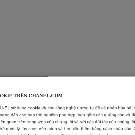
OKIE TRÊN CHANEL.COM
ROUGE 
NEL sử dụng cookie và các công nghệ tương tự để cá nhân hóa nội 
Son Màu cho Hiệ
mang đến cho bạn trải nghiệm phù hợp, bao gồm các quảng cáo và đ
Xem thêm chi tiết
liên quan trên trang web của chúng tôi và với các đối tác của chúng tô
thể quản lý tùy chọn của mình và tìm hiểu thêm bằng cách nhấp vào '
Tham chiếu 160