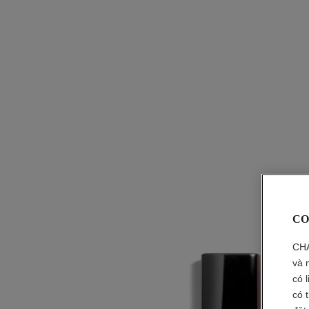
CO
CHA
và 
có 
có 