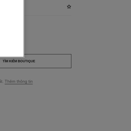
*
ILABLE
NDU
TÌM KIẾM BOUTIQUE
t.
Thêm thông tin