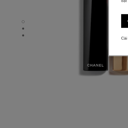
đặt
ROUGE ALLURE - Chế độ xem mặc định
ROUGE ALLURE - Hình ảnh khác - 1
ROUGE ALLURE - Xem kết cấu cơ bản
Cài