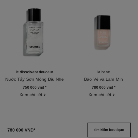
le dissolvant douceur
la base
Nước Tẩy Sơn Móng Dịu Nhẹ
Bảo Vệ và Làm Mịn
Tham chiếu 158910
Tham chiếu 158190
750 000 vnd
*
780 000 vnd
*
Xem chi tiết
Xem chi tiết
780 000 VND
*
tìm kiếm boutique