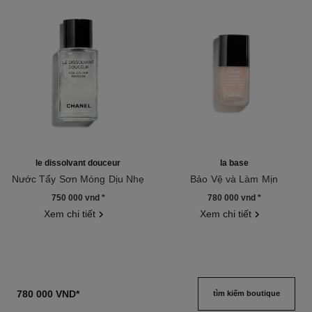
le dissolvant douceur
la base
Nước Tẩy Sơn Móng Dịu Nhẹ
Bảo Vệ và Làm Mịn
Tham chiếu 158910
Tham chiếu 158190
750 000 vnd
*
780 000 vnd
*
Xem chi tiết
Xem chi tiết
780 000 VND
*
tìm kiếm boutique