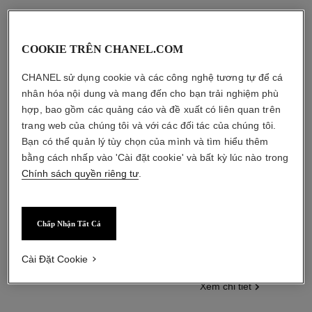
COOKIE TRÊN CHANEL.COM
CHANEL sử dụng cookie và các công nghệ tương tự để cá
nhân hóa nội dung và mang đến cho bạn trải nghiệm phù
hợp, bao gồm các quảng cáo và đề xuất có liên quan trên
trang web của chúng tôi và với các đối tác của chúng tôi.
Bạn có thể quản lý tùy chọn của mình và tìm hiểu thêm
bằng cách nhấp vào 'Cài đặt cookie' và bất kỳ lúc nào trong
Chính sách quyền riêng tư
.
coco mademoiselle
rouge allure laque
Chấp Nhận Tất Cả
Eau de Parfum Dạng Xịt
Son Kem Hiệu Ứng Satin Căng
Tham chiếu 116520
Mịn và Bền Màu Mới
bắt đầu từ
Tham chiếu 151558
22 Tông màu
Cài Đặt Cookie
3 950 000 vnd
*
1 230 000 vnd
*
Xem chi tiết
Xem chi tiết