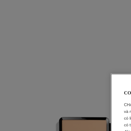
CO
CHA
và 
có 
có 