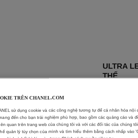
ULTRA LE
THẾ
Phấn Nền Dạng N
Hảo - Lâu Trôi - 
OKIE TRÊN CHANEL.COM
Đối
Xem thêm chi tiết
NEL sử dụng cookie và các công nghệ tương tự để cá nhân hóa nội 
mang đến cho bạn trải nghiệm phù hợp, bao gồm các quảng cáo và đ
Tham chiếu 155
liên quan trên trang web của chúng tôi và với các đối tác của chúng tô
1 580 000 VND
thể quản lý tùy chọn của mình và tìm hiểu thêm bằng cách nhấp vào '