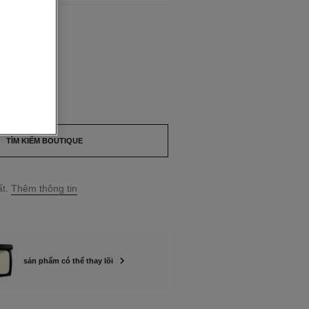
LABLE
hế
HÙ HỢP
TÌM KIẾM BOUTIQUE
t.
Thêm thông tin
sản phẩm có thể thay lõi