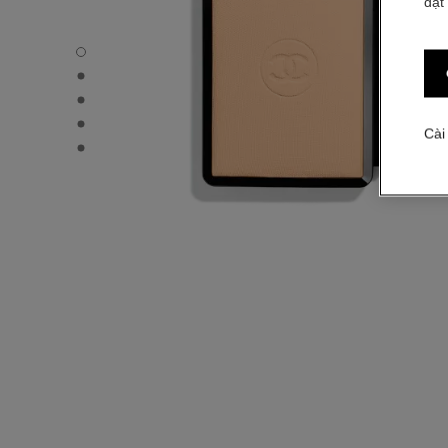
đặt
ULTRA LE TEINT – LÕI THAY THẾ - Chế độ xem mặc định
ULTRA LE TEINT – LÕI THAY THẾ - Hình ảnh khác - 1
ULTRA LE TEINT – LÕI THAY THẾ - Xem kết cấu cơ bản
ULTRA LE TEINT – LÕI THAY THẾ - product.packShot.A
Cài
ULTRA LE TEINT – LÕI THAY THẾ - product.packShot.A