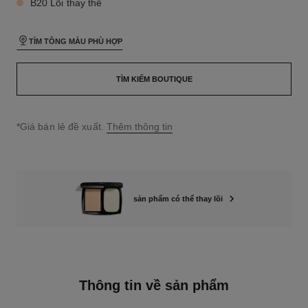
B20 Lõi thay thế
TÌM TÔNG MÀU PHÙ HỢP
TÌM KIẾM BOUTIQUE
↩
*Giá bán lẻ đề xuất.
Thêm thông tin
sản phẩm có thể thay lõi
Thông tin về sản phẩm