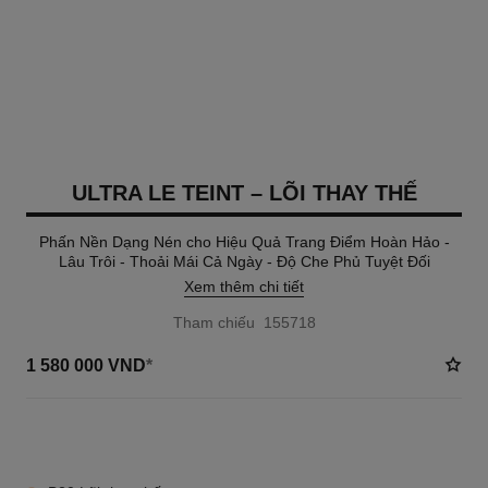
ULTRA LE TEINT – LÕI THAY THẾ
Phấn Nền Dạng Nén cho Hiệu Quả Trang Điểm Hoàn Hảo -
Lâu Trôi - Thoải Mái Cả Ngày - Độ Che Phủ Tuyệt Đối
Xem thêm chi tiết
Tham chiếu 155718
1 580 000 VND
*
6 TÔNG MÀU AVAILABLE