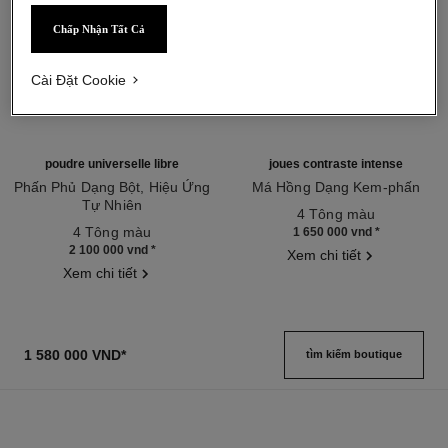
Chấp Nhận Tất Cả
Cài Đặt Cookie
poudre universelle libre
joues contraste intense
Phấn Phủ Dạng Bột, Hiệu Ứng
Má Hồng Dạng Kem-phấn
Tự Nhiên
Tham chiếu 168232
4 Tông màu
Tham chiếu 132210
4 Tông màu
1 650 000 vnd
*
2 100 000 vnd
*
Xem chi tiết
Xem chi tiết
1 580 000 VND
*
tìm kiếm boutique