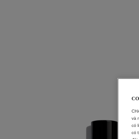
CO
CHA
và 
có 
có 