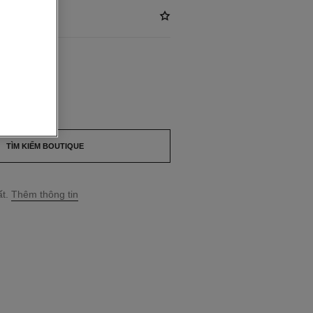
*
LABLE
TÌM KIẾM BOUTIQUE
t.
Thêm thông tin