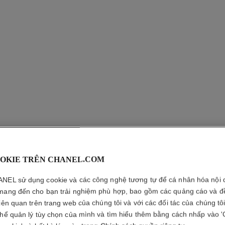
OKIE TRÊN CHANEL.COM
OMBRE P
NEL sử dụng cookie và các công nghệ tương tự để cá nhân hóa nội 
Phấn Mắt Dạng B
mang đến cho bạn trải nghiệm phù hợp, bao gồm các quảng cáo và đ
Xem thêm chi tiết
liên quan trên trang web của chúng tôi và với các đối tác của chúng tô
thể quản lý tùy chọn của mình và tìm hiểu thêm bằng cách nhấp vào '
Tham chiếu 151