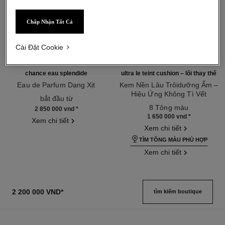
Chấp Nhận Tất Cả
Cài Đặt Cookie
chance eau splendide
ultra le teint cushion – lõi thay thế
Eau de Parfum Dạng Xịt
Kem Nền Lâu Trôidưỡng Ẩm –
Tham chiếu 136220
Hiệu Ứng Không Tì Vết
bắt đầu từ
Tham chiếu 132762
8 Tông màu
2 850 000 vnd
*
1 650 000 vnd
*
Xem chi tiết
Xem chi tiết
TÌM TÔNG MÀU PHÙ HỢP
Xem chi tiết
2 200 000 VND
*
tìm kiếm boutique