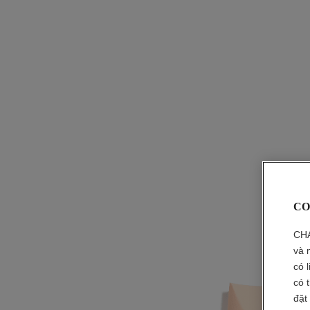
CO
CHA
và 
có 
có 
đặt