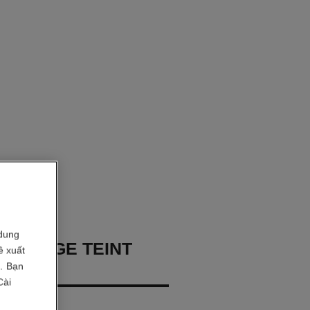
dung
 ÉPONGE TEINT
ề xuất
SAGE
i. Bạn
Cài
ăng