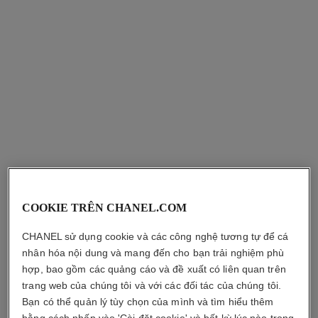
le vernis
le vernis
Sơn Móng
Sơn Móng
Tham chiếu 179397
Tham chiếu 179387
397 - ROUGE NOIR
387 - PERFORMER
880 000 vnd
*
880 000 vnd
*
Xem chi tiết
Xem chi tiết
COOKIE TRÊN CHANEL.COM
CHANEL sử dụng cookie và các công nghệ tương tự để cá
nhân hóa nội dung và mang đến cho bạn trải nghiệm phù
hợp, bao gồm các quảng cáo và đề xuất có liên quan trên
trang web của chúng tôi và với các đối tác của chúng tôi.
le vernis
le vernis
Bạn có thể quản lý tùy chọn của mình và tìm hiểu thêm
Sơn Móng
Sơn Móng Bền Màu
Tham chiếu 179377
Tham chiếu 179371