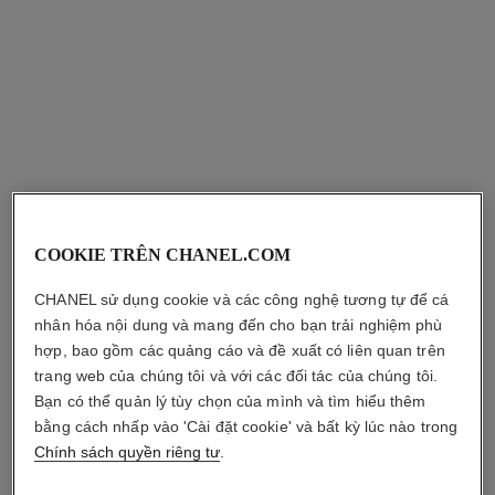
les signes de chanel
sublimage l'essence de teint
cushion foundation – lõi thay thế
Phấn Má Hồng Bắt Sáng
Tham chiếu 151997
Kem Nền Dạng Cushion Tối
Ưu: Giúp da Đều Màu và
Tông màu
2 Tông màu
Tham chiếu 167152
Rạng Rỡ Vượt Trội
1 920 000 vnd
*
2
Tông màu
8 Tông màu
cộng
Xem chi tiết
4 300 000 vnd
*
COOKIE TRÊN CHANEL.COM
TÌM TÔNG MÀU PHÙ HỢP
Xem chi tiết
CHANEL sử dụng cookie và các công nghệ tương tự để cá
nhân hóa nội dung và mang đến cho bạn trải nghiệm phù
hợp, bao gồm các quảng cáo và đề xuất có liên quan trên
trang web của chúng tôi và với các đối tác của chúng tôi.
Bạn có thể quản lý tùy chọn của mình và tìm hiểu thêm
bằng cách nhấp vào 'Cài đặt cookie' và bất kỳ lúc nào trong
Chính sách quyền riêng tư
.