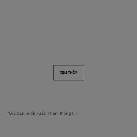
Bắt Sáng Dạng Lỏng
Bảng Phấn Má 3 Tông Màu
Tham chiếu 151987
Tham chiếu 151977
HALO
1 920 000 vnd
*
1 710 000 vnd
*
Xem chi tiết
Xem chi tiết
XEM THÊM
*Giá bán lẻ đề xuất.
Thêm thông tin
↩