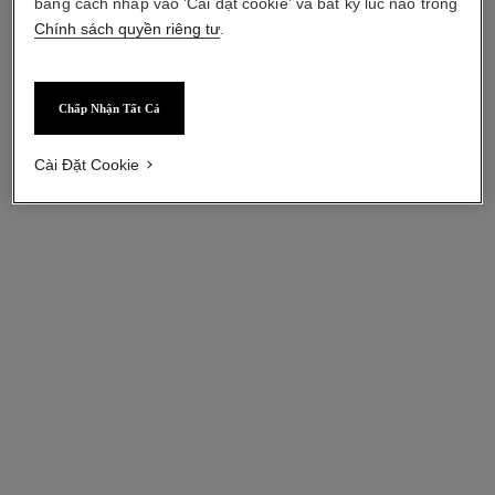
bằng cách nhấp vào 'Cài đặt cookie' và bất kỳ lúc nào trong
poudre n°101
Cọ Tán Kem Nền
Chính sách quyền riêng tư
.
Cọ Tán Kem Nền và Phấn
Tham chiếu 138841
1 460 000 vnd
*
Nền
Tham chiếu 138842
1 460 000 vnd
*
Xem chi tiết
Chấp Nhận Tất Cả
Xem chi tiết
Cài Đặt Cookie
les pinceaux de chanel
foundation sponge brush
Cọ Tán Kem Nền
Cọ Tán Kem Nền Đầu Mút
Tham chiếu 138840
Tham chiếu 138830
1 160 000 vnd
*
780 000 vnd
*