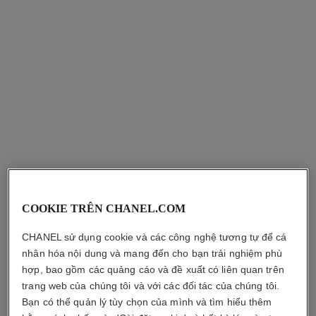
petit pinceau kabuki
pinceau fond de teint
retractable n°103
Cọ Kabuki
Tham chiếu 138846
Cọ Tán Kem Nền Có Thể Rút
1 460 000 vnd
*
Gọn
Tham chiếu 138845
1 460 000 vnd
*
Xem chi tiết
Xem chi tiết
COOKIE TRÊN CHANEL.COM
CHANEL sử dụng cookie và các công nghệ tương tự để cá
nhân hóa nội dung và mang đến cho bạn trải nghiệm phù
hợp, bao gồm các quảng cáo và đề xuất có liên quan trên
trang web của chúng tôi và với các đối tác của chúng tôi.
Bạn có thể quản lý tùy chọn của mình và tìm hiểu thêm
pinceau teint 2 en 1 - fluide et
pinceau estompe teint n°102