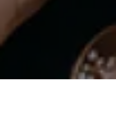
PHONG CÁCH TRANG ĐIỂM ‘NO-MAKEUP’
CHUYÊN MỤC LÀM ĐẸP CỦA CHANEL
Tỏa sáng với vẻ đẹp tự nhiên. Làn da tươi tắn, căng mọng với