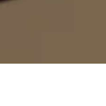
PHONG CÁCH TRANG ĐIỂM RÁM NẮNG RẠNG NGỜI
CHUYÊN MỤC LÀM ĐẸP CỦA CHANEL
Rạng rỡ tự nhiên. Sở hữu vẻ ngoài tươi tắn, rạng rỡ với lớp
nền mỏng nhẹ, điểm nhấn tinh tế trên các điểm cao của khuôn
mặt mang đến hiệu ứng trang điểm rạng ngời, kết hợp cùng