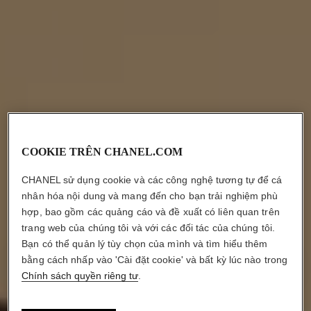
COOKIE TRÊN CHANEL.COM
CHANEL sử dụng cookie và các công nghệ tương tự để cá
nhân hóa nội dung và mang đến cho bạn trải nghiệm phù
hợp, bao gồm các quảng cáo và đề xuất có liên quan trên
trang web của chúng tôi và với các đối tác của chúng tôi.
Bạn có thể quản lý tùy chọn của mình và tìm hiểu thêm
CÁCH ĐỂ SỞ HỮU
bằng cách nhấp vào 'Cài đặt cookie' và bất kỳ lúc nào trong
PHONG CÁCH TRANG ĐIỂM RÁM
Chính sách quyền riêng tư
.
NẮNG RẠNG NGỜI