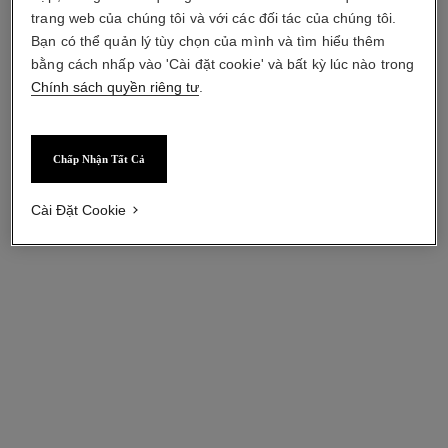
trang web của chúng tôi và với các đối tác của chúng tôi.
Bạn có thể quản lý tùy chọn của mình và tìm hiểu thêm
bằng cách nhấp vào 'Cài đặt cookie' và bất kỳ lúc nào trong
Thêm vào danh sách yêu thích: HYDRA BEAUT
Thêm vào danh
Chính sách quyền riêng tư
.
Chấp Nhận Tất Cả
Cài Đặt Cookie
HYDRA BEAUTY MICRO SÉRUM
STYLO YEUX WATERPROOF
TINH CHẤT BỔ SUNG ĐỘ ẨM VÀ
CHÌ KẺ MẮT LÂU TRÔI
Tham chiếu \u002
TÁI CÂN BẰNG DA
38 - BLEU MÉTAL
Tham chiếu \u0020 133320
2 950 000 VND
*
880 000 VND
*
Xem chi tiết
Xem chi tiết