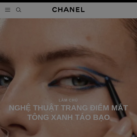
 chế độ tương phản cao
menu - điều hướng chính
- điều hướng chính
tìm kiếm
LÀM CHỦ
NGHỆ THUẬT TRANG ĐIỂM MẮT
TÔNG XANH TÁO BẠO