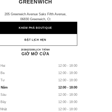
GREENWICH
205 Greenwich Avenue Saks Fifth Avenue,
06830 Greenwich, Ct
KHÁM PHÁ BOUTIQUE
ĐẶT LỊCH HẸN
SAKS FIFTH AVENUE GREENWICH
2038625300
GỌI
LỊCH TRÌNH
GIỜ MỞ CỬA
 Hai
12:00 - 18:00
 Ba
12:00 - 18:00
 Tư
12:00 - 18:00
 Năm
12:00 - 18:00
 Sáu
12:00 - 18:00
 Bảy
12:00 - 18:00
 Nhật
12:00 - 18:00