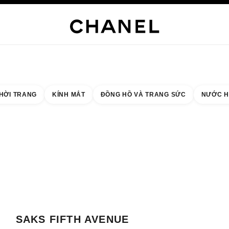
NG SỨC CAO CẤP
TRANG SỨC
ĐỒNG HỒ
MẮT KÍNH
NƯỚC HOA
TRANG ĐIỂM
C
HỜI TRANG
KÍNH MẮT
ĐỒNG HỒ VÀ TRANG SỨC
NƯỚC H
 quả theo:
cửa hàng gần nhất
THẺ CỬA HÀNG SAKS FIFTH AVENUE GREENWICH
SAKS FIFTH AVENUE