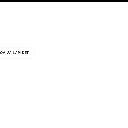
HĂM SÓC DA
ABOUT CHANEL
OA VÀ LÀM ĐẸP