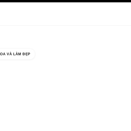
HĂM SÓC DA
ABOUT CHANEL
OA VÀ LÀM ĐẸP