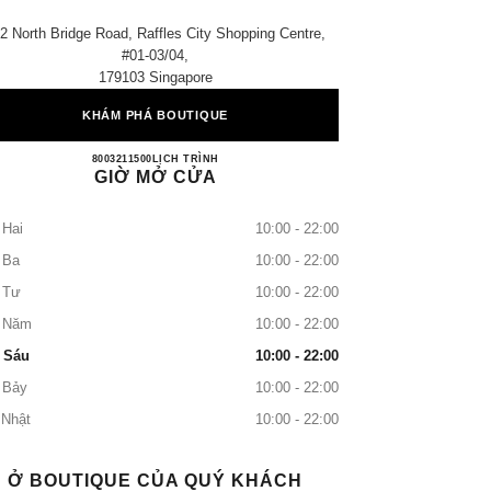
2 North Bridge Road, Raffles City Shopping Centre,
#01-03/04,
179103 Singapore
KHÁM PHÁ BOUTIQUE
RAFFLES CITY BOUTIQUE
8003211500
GỌI
LỊCH TRÌNH
GIỜ MỞ CỬA
 Hai
10:00 - 22:00
 Ba
10:00 - 22:00
 Tư
10:00 - 22:00
 Năm
10:00 - 22:00
 Sáu
10:00 - 22:00
 Bảy
10:00 - 22:00
 Nhật
10:00 - 22:00
Ở BOUTIQUE CỦA QUÝ KHÁCH