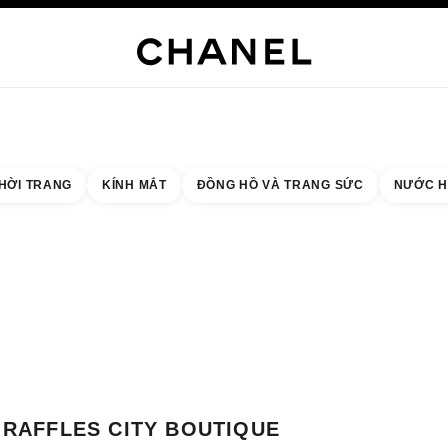
NG SỨC CAO CẤP
TRANG SỨC
ĐỒNG HỒ
MẮT KÍNH
NƯỚC HOA
TRANG ĐIỂM
C
HỜI TRANG
KÍNH MẮT
ĐỒNG HỒ VÀ TRANG SỨC
NƯỚC H
 quả theo:
cửa hàng gần nhất
THẺ CỬA HÀNG RAFFLES CITY BOUTIQUE
RAFFLES CITY BOUTIQUE