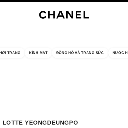
NG SỨC CAO CẤP
TRANG SỨC
ĐỒNG HỒ
MẮT KÍNH
NƯỚC HOA
TRANG ĐIỂM
C
HỜI TRANG
KÍNH MẮT
ĐỒNG HỒ VÀ TRANG SỨC
NƯỚC H
 quả theo:
cửa hàng gần nhất
THẺ CỬA HÀNG LOTTE YEONGDEUNGPO CHANEL FRAGRANCE & BEAUTY
LOTTE YEONGDEUNGPO