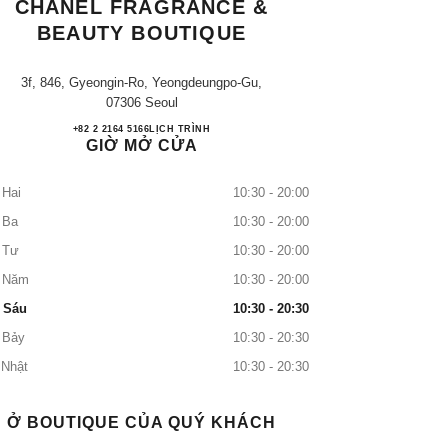
CHANEL FRAGRANCE &
BEAUTY BOUTIQUE
3f, 846, Gyeongin-Ro, Yeongdeungpo-Gu,
07306 Seoul
Lotte Yeongdeungpo CHANEL Fragrance
+82 2 2164 5166
GỌI
LỊCH TRÌNH
GIỜ MỞ CỬA
 Hai
10:30 - 20:00
 Ba
10:30 - 20:00
 Tư
10:30 - 20:00
 Năm
10:30 - 20:00
 Sáu
10:30 - 20:30
 Bảy
10:30 - 20:30
 Nhật
10:30 - 20:30
Ở BOUTIQUE CỦA QUÝ KHÁCH