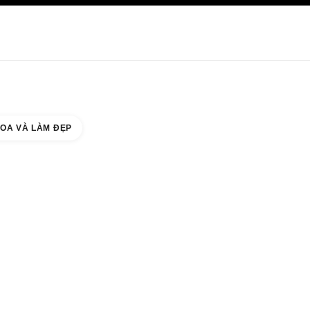
HĂM SÓC DA
ABOUT CHANEL
OA VÀ LÀM ĐẸP
 BOUTIQUE