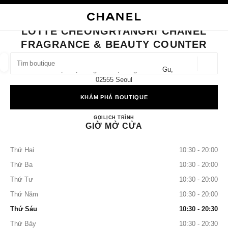
 CHẾ ĐỘ TƯƠNG PHẢN CAO
ĐÓNG THẺ CỬA HÀNG LOTTE CHEONGRYANGRI CHANEL FRAGRANCE &
điều hướng chính
Tìm kiếm
điều hướng chính
LOTTE CHEONGRYANGRI CHANEL
FRAGRANCE & BEAUTY COUNTER
TÌM MỘT CỬA HÀNG
Định v
1f, 214, Wangsan-Ro, Dongdaemun-Gu,
các đề xuất được hiển thị dưới thanh tìm kiếm này
0 Hiện có các đề xuất
02555 Seoul
KHÁM PHÁ BOUTIQUE
THỜI TRANG
KÍNH MẮT
ĐỒNG HỒ VÀ TRANG SỨC
lọc kết quả theo:
lọc
Lotte Cheongryangri CHANEL Fr
GỌI
+82 2 3707 1165
LỊCH TRÌNH
GIỜ MỞ CỬA
Thứ Hai
10:30 - 20:00
Thứ Ba
10:30 - 20:00
Thứ Tư
10:30 - 20:00
Thứ Năm
10:30 - 20:00
Thứ Sáu
10:30 - 20:30
Thứ Bảy
10:30 - 20:30