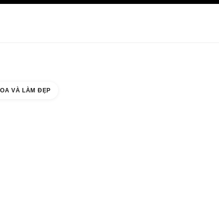
HĂM SÓC DA
ABOUT CHANEL
OA VÀ LÀM ĐẸP
UNTER