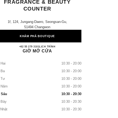
FRAGRANCE & BEAUTY
COUNTER
1f, 124, Jungang-Daero, Seongsan-Gu,
51494 Changwon
KHÁM PHÁ BOUTIQUE
Lotte Changwon CHANEL Fragrance & B
+82 55 279 3101
GỌI
LỊCH TRÌNH
GIỜ MỞ CỬA
 Hai
10:30 - 20:00
 Ba
10:30 - 20:00
 Tư
10:30 - 20:00
 Năm
10:30 - 20:00
 Sáu
10:30 - 20:30
 Bảy
10:30 - 20:30
 Nhật
10:30 - 20:30