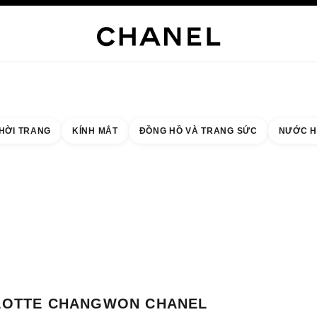
NG SỨC CAO CẤP
TRANG SỨC
ĐỒNG HỒ
MẮT KÍNH
NƯỚC HOA
TRANG ĐIỂM
C
HỜI TRANG
KÍNH MẮT
ĐỒNG HỒ VÀ TRANG SỨC
NƯỚC H
 quả theo:
cửa hàng gần nhất
THẺ CỬA HÀNG LOTTE CHANGWON CHANEL FRAGRANCE & BEAUTY CO
LOTTE CHANGWON CHANEL