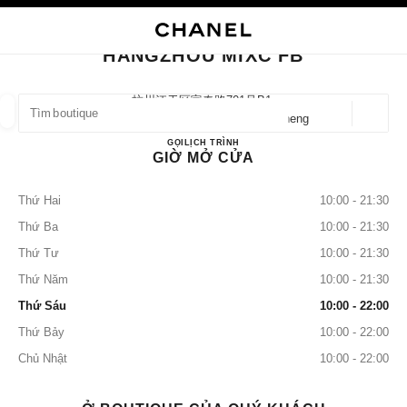
 CHẾ ĐỘ TƯƠNG PHẢN CAO
ĐÓNG THẺ CỬA HÀNG HANGZHOU MIXC FB
điều hướng chính
Tìm kiếm
điều hướng chính
HANGZHOU MIXC FB
TÌM MỘT CỬA HÀNG
杭州江干区富春路701号b1,
310020 Hangzhou, 江干 Zhejiang Sheng
Định v
các đề xuất được hiển thị dưới thanh tìm kiếm này
0 Hiện có các đề xuất
HANGZHOU MIXC FB
GỌI
57189702186
LỊCH TRÌNH
GIỜ MỞ CỬA
THỜI TRANG
KÍNH MẮT
ĐỒNG HỒ VÀ TRANG SỨC
lọc kết quả theo:
lọc
Thứ Hai
10:00 - 21:30
Thứ Ba
10:00 - 21:30
Thứ Tư
10:00 - 21:30
Thứ Năm
10:00 - 21:30
Thứ Sáu
10:00 - 22:00
Thứ Bảy
10:00 - 22:00
Chủ Nhật
10:00 - 22:00