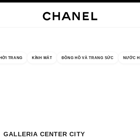
NG SỨC CAO CẤP
TRANG SỨC
ĐỒNG HỒ
MẮT KÍNH
NƯỚC HOA
TRANG ĐIỂM
C
HỜI TRANG
KÍNH MẮT
ĐỒNG HỒ VÀ TRANG SỨC
NƯỚC H
 quả theo:
cửa hàng gần nhất
THẺ CỬA HÀNG GALLERIA CENTER CITY CHANEL FRAGRANCE & BEAUTY
GALLERIA CENTER CITY