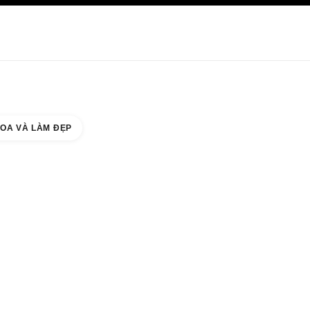
HĂM SÓC DA
ABOUT CHANEL
OA VÀ LÀM ĐẸP
 COUNTER