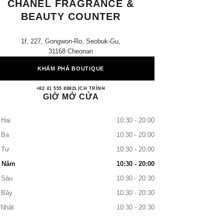
CHANEL FRAGRANCE &
BEAUTY COUNTER
1f, 227, Gongwon-Ro, Seobuk-Gu,
31168 Cheonan
KHÁM PHÁ BOUTIQUE
Galleria Center City CHANEL Fragrance
+82 41 555 8882
GỌI
LỊCH TRÌNH
GIỜ MỞ CỬA
 Hai
10:30 - 20:00
 Ba
10:30 - 20:00
 Tư
10:30 - 20:00
 Năm
10:30 - 20:00
 Sáu
10:30 - 20:30
 Bảy
10:30 - 20:30
 Nhật
10:30 - 20:30