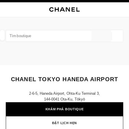
 CHẾ ĐỘ TƯƠNG PHẢN CAO
ĐÓNG THẺ CỬA HÀNG CHANEL TOKYO HANEDA AIRPORT
điều hướng chính
Tìm kiếm
điều hướng chính
TÌM MỘT CỬA HÀNG
Định v
các đề xuất được hiển thị dưới thanh tìm kiếm này
0 Hiện có các đề xuất
THỜI TRANG
KÍNH MẮT
ĐỒNG HỒ VÀ TRANG SỨC
lọc kết quả theo:
lọc
CHANEL TOKYO HANEDA AIRPORT
2-6-5, Haneda Airport, Ohta-Ku Terminal 3,
144-0041 Ota-Ku, Tōkyō
KHÁM PHÁ BOUTIQUE
ĐẶT LỊCH HẸN