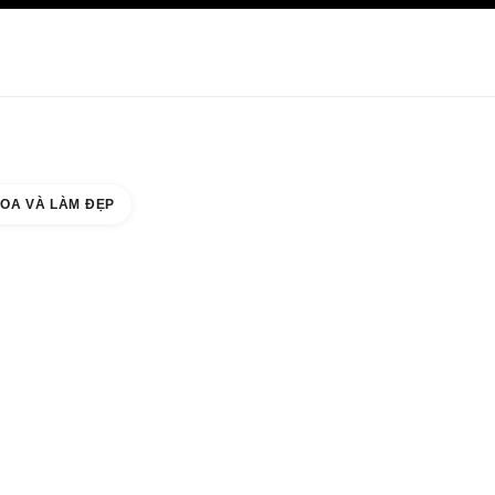
HĂM SÓC DA
ABOUT CHANEL
OA VÀ LÀM ĐẸP