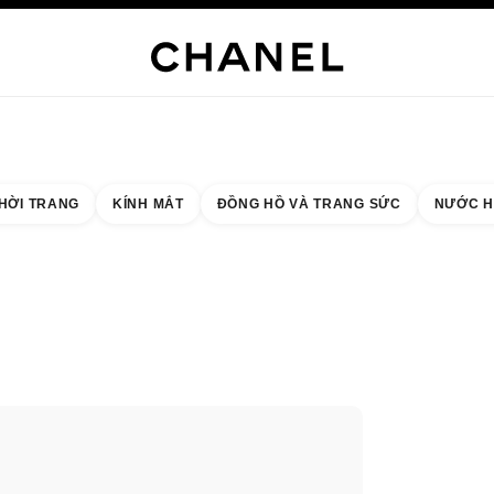
NG SỨC CAO CẤP
TRANG SỨC
ĐỒNG HỒ
MẮT KÍNH
NƯỚC HOA
TRANG ĐIỂM
C
HỜI TRANG
KÍNH MẮT
ĐỒNG HỒ VÀ TRANG SỨC
NƯỚC H
 quả theo:
cửa hàng gần nhất
THẺ CỬA HÀNG CHANEL SLOANE STREET