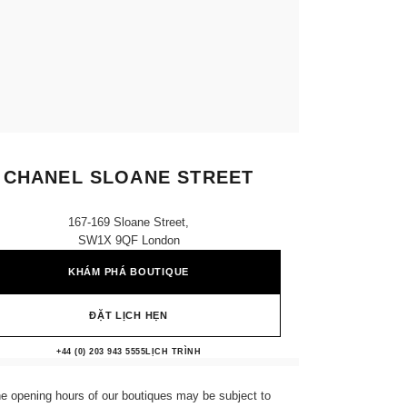
CHANEL SLOANE STREET
167-169 Sloane Street,
SW1X 9QF London
KHÁM PHÁ BOUTIQUE
ĐẶT LỊCH HẸN
CHANEL SLOANE STREET
+44 (0) 203 943 5555
GỌI
LỊCH TRÌNH
e opening hours of our boutiques may be subject to