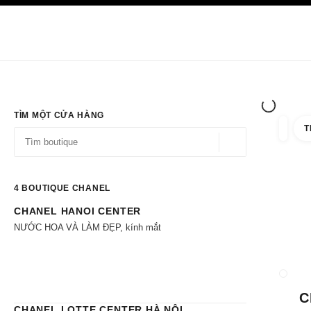
ÍNH
BẬT CHẾ ĐỘ TƯƠNG PHẢN CAO
Chỉ có tại boutique
Công ty
HAUTE COUTURE
THỜI TRANG
TRA
TÌM MỘT CỬA HÀNG
T
lọc kết
lọc
Định vị - tìm kiếm 
các đề xuất được hiển thị dưới thanh tìm kiếm này
0 Hiện có các đề xuất
4
BOUTIQUE CHANEL
CHANEL HANOI CENTER
Chuyển đến các bộ lọc
NƯỚC HOA VÀ LÀM ĐẸP, kính mắt
ĐÓNG 
C
CHANEL LOTTE CENTER HÀ NỘI