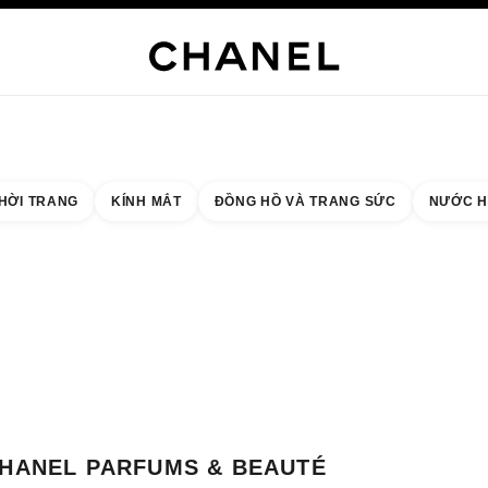
NG SỨC CAO CẤP
TRANG SỨC
ĐỒNG HỒ
MẮT KÍNH
NƯỚC HOA
TRANG ĐIỂM
C
HỜI TRANG
KÍNH MẮT
ĐỒNG HỒ VÀ TRANG SỨC
NƯỚC H
 quả theo:
cửa hàng gần nhất
THẺ CỬA HÀNG CHANEL PARFUMS & BEAUTÉ ALSTERHAUS HAMBURG
HANEL PARFUMS & BEAUTÉ