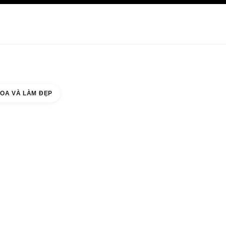
HĂM SÓC DA
ABOUT CHANEL
OA VÀ LÀM ĐẸP