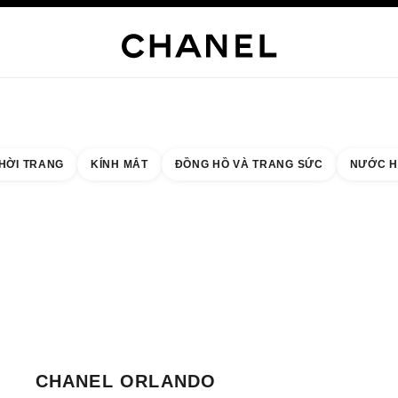
NG SỨC CAO CẤP
TRANG SỨC
ĐỒNG HỒ
MẮT KÍNH
NƯỚC HOA
TRANG ĐIỂM
C
HỜI TRANG
KÍNH MẮT
ĐỒNG HỒ VÀ TRANG SỨC
NƯỚC H
 quả theo:
cửa hàng gần nhất
THẺ CỬA HÀNG CHANEL ORLANDO
CHANEL ORLANDO