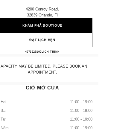
4200 Conroy Road,
32839 Orlando, Fl
KHÁM PHÁ BOUTIQUE
ĐẶT LỊCH HẸN
CHANEL ORLANDO
4073525100
GỌI
LỊCH TRÌNH
CAPACITY MAY BE LIMITED. PLEASE BOOK AN
APPOINTMENT.
GIỜ MỞ CỬA
 Hai
11:00 - 19:00
 Ba
11:00 - 19:00
 Tư
11:00 - 19:00
 Năm
11:00 - 19:00