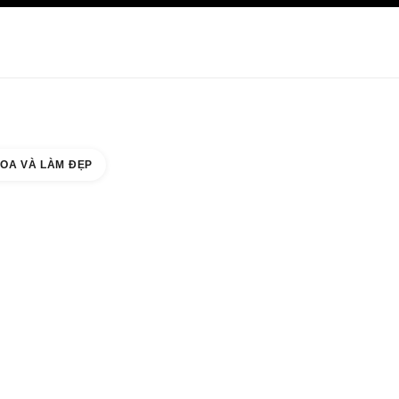
HĂM SÓC DA
ABOUT CHANEL
OA VÀ LÀM ĐẸP